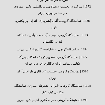
1372 |
شرکت در نخستین دوسالانه‎ی بین‌المللی عکس، موزه‌ی
هنر معاصر تهران، ایران
1388 |
نمایشگاه گروهی، گُلدِن گِیتس، اِف. اَند اِی. پراجِکتس،
پاریس
1393 |
نمایشگاه گروهی، «به یاد آینده»، سوآس؛ دانشگاه
لندن، انگلستان
1394 |
نمایشگاه گروهی، «اشارات»، گالری امکان، تهران
1395 |
نمایشگاه گروهی، «تصویر کوچک، انعکاس بزرگ:
عکاسی معاصر ایران»، گالری اِی. جی.، تهران
1396 |
نمایشگاه گروهی، «شبتاب ۳»، گالری طراحان آزاد،
تهران
1398 |
نمایشگاه گروهی، «ایران – شعرهای بصری»، نمایشگاه
عکاسی کِبِک، کبک
1398 |
نمایشگاه گروهی، «من»، گالری آتلیه‌ی کبود، تبریز