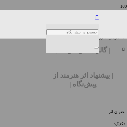
محمود زنده رودی
محمود زنده رودی | Mahmoud Zendehroudi
| گالری آثار هنرمند |
| پیشنهاد اثر هنرمند از
پیش‌نگاه |
عنوان اثر:
تکنیک: